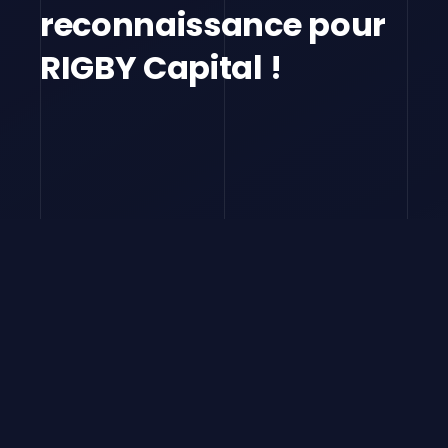
reconnaissance pour
RIGBY Capital !
Après la signature de la charte du numérique
responsable, RIGBY Capital, spécialiste du
financement de matériel professionnel,
poursuit ses actions en matière de stratégie
RSE et, franchit aujourd’hui un nouveau pas en
obtenant le niveau or «
Greenly
»!